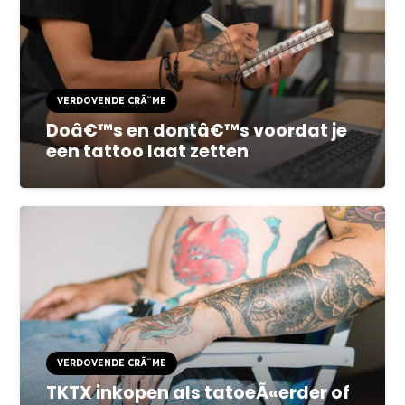
VERDOVENDE CRÃ¨ME
Doâ€™s en dontâ€™s voordat je
een tattoo laat zetten
VERDOVENDE CRÃ¨ME
TKTX inkopen als tatoeÃ«erder of