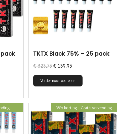
 pack
TKTX Black 75% – 25 pack
Oorspronkelijke
Huidige
€
323,75
€
139,95
prijs
prijs
Verder naar bestellen
was:
is:
€ 323,75.
€ 139,95.
ending
38% korting + Gratis verzending