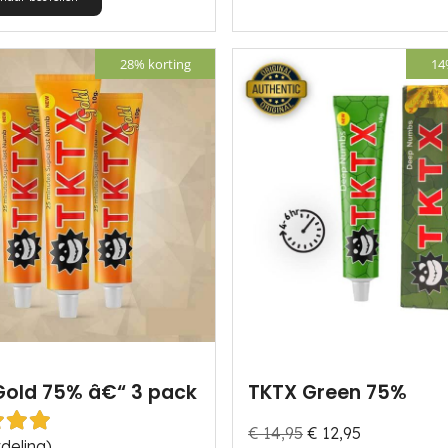
product
heeft
28% korting
14
meerdere
variaties.
Deze
optie
kan
gekozen
worden
op
de
productpagina
Gold 75% â€“ 3 pack
TKTX Green 75%
€
14,95
€
12,95
aardeerd
5.00
uit 5
deling)