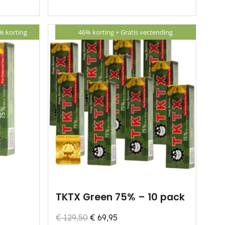
% korting
46% korting +
Gratis verzending
TKTX Green 75% – 10 pack
Oorspronkelijke
Huidige
€
129,50
€
69,95