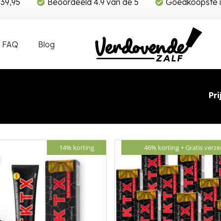
€39,95
Beoordeeld 4.9 van de 5
Goedkoopste i
FAQ
Blog
Pri
14% korting
46% korting +
Gratis verz