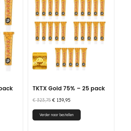
 pack
TKTX Gold 75% – 25 pack
Oorspronkelijke
Huidige
€
323,75
€
139,95
prijs
prijs
Verder naar bestellen
was:
is:
€ 323,75.
€ 139,95.