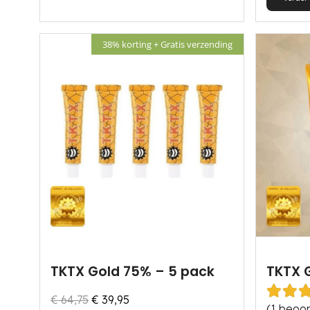
38% korting + Gratis verzending
TKTX Gold 75% – 5 pack
TKTX 
Oorspronkelijke
Huidige
€
64,75
€
39,95
Gew
(1 beoor