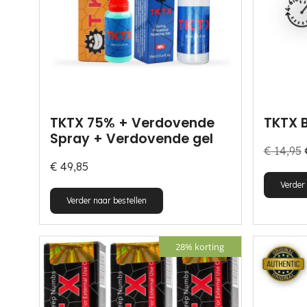
TKTX 75% + Verdovende
TKTX 
Spray + Verdovende gel
€
14,95
€
49,85
Verder 
Dit
Verder naar bestellen
product
heeft
28% korting
meerdere
variaties.
Deze