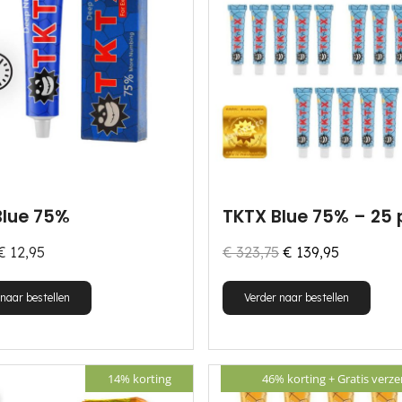
kan
gekozen
worden
op
de
productpagina
Blue 75%
TKTX Blue 75% – 25
Oorspronkelijke
Huidige
€
12,95
€
323,75
€
139,95
prijs
prijs
Dit
naar bestellen
Verder naar bestellen
was:
is:
product
€ 323,75.
€ 139,95.
heeft
meerdere
14% korting
46% korting +
Gratis verz
variaties.