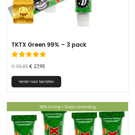
TKTX Green 99% – 3 pack
Gewaardeerd
5.00
uit 5
Oorspronkelijke
Huidige
€
38,85
€
27,95
prijs
prijs
Verder naar bestellen
was:
is:
€ 38,85.
€ 27,95.
38% korting + Gratis verzending