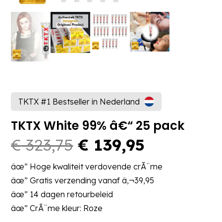
TKTX #1 Bestseller in Nederland
TKTX White 99% â€“ 25 pack
Oorspronkelijke
Huidige
€
323,75
€
139,95
prijs
prijs
âœ” Hoge kwaliteit verdovende crÃ¨me
was:
is:
âœ” Gratis verzending vanaf â‚¬39,95
€ 323,75.
€ 139,95.
âœ” 14 dagen retourbeleid
âœ” CrÃ¨me kleur: Roze