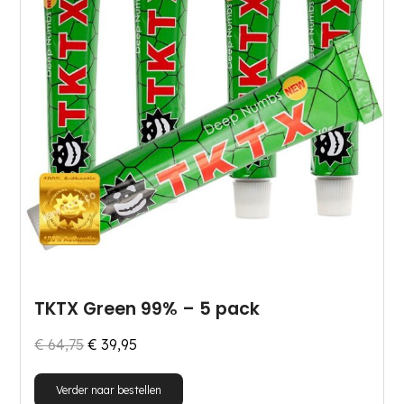
TKTX Green 99% – 5 pack
Oorspronkelijke
Huidige
€
64,75
€
39,95
prijs
prijs
Verder naar bestellen
was:
is: