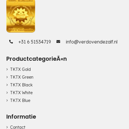
+31 6 51534719
info@verdovendezalf.nl
ProductcategorieÃ«n
TKTX Gold
TKTX Green
TKTX Black
TKTX White
TKTX Blue
Informatie
Contact