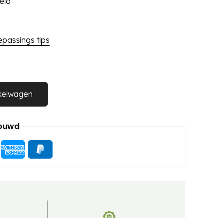
eid
e
epassings tips
kelwagen
rouwd