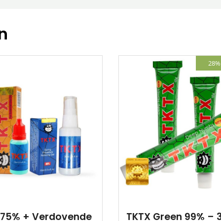
n
28% 
 75% + Verdovende
TKTX Green 99% – 