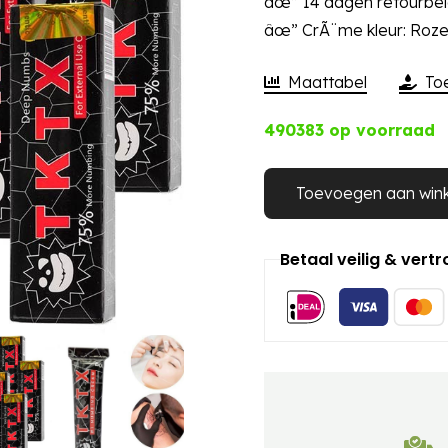
âœ” 14 dagen retourbel
âœ” CrÃ¨me kleur: Roz
Maattabel
To
490383 op voorraad
Toevoegen aan win
Betaal veilig & vert