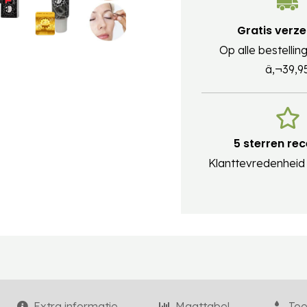
Gratis verz
Op alle bestelli
â‚¬39,9
5 sterren re
Klanttevredenheid #
Extra informatie
Maattabel
Toe