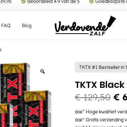
€39,95
Beoordeeld 4.9 van de 5
Goedkoopste i
FAQ
Blog
k
TKTX #1 Bestseller in
TKTX Black
Oo
€
129,50
€
6
pri
wa
âœ” Hoge kwaliteit ve
€ 1
âœ” Gratis verzending 