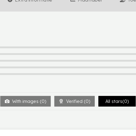
With images (
0
)
Verified (
0
)
All stars(
0
)