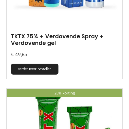
TKTX 75% + Verdovende Spray +
Verdovende gel
€
49,85
Dit
Verder naar bestellen
product
heeft
meerdere
28% korting
variaties.
Deze
optie
kan