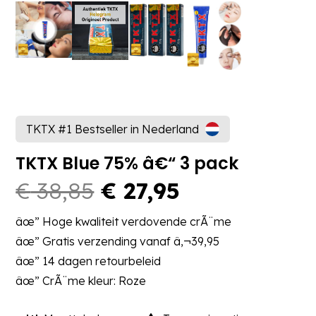
TKTX #1 Bestseller in Nederland
TKTX Blue 75% â€“ 3 pack
Oorspronkelijke
Huidige
€
38,85
€
27,95
prijs
prijs
âœ” Hoge kwaliteit verdovende crÃ¨me
was:
is:
âœ” Gratis verzending vanaf â‚¬39,95
€ 38,85.
€ 27,95.
âœ” 14 dagen retourbeleid
âœ” CrÃ¨me kleur: Roze