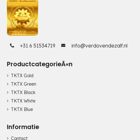
+31 6 51534719
info@verdovendezalf.nl
ProductcategorieÃ«n
TKTX Gold
TKTX Green
TKTX Black
TKTX White
TKTX Blue
Informatie
Contact