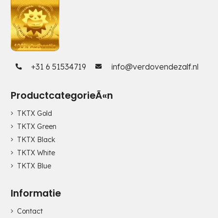
+31 6 51534719
info@verdovendezalf.nl
ProductcategorieÃ«n
TKTX Gold
TKTX Green
TKTX Black
TKTX White
TKTX Blue
Informatie
Contact