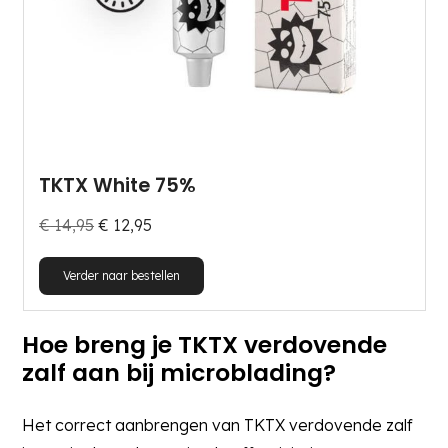
TKTX White 75%
€
14,95
€
12,95
Dit
Verder naar bestellen
product
heeft
Hoe breng je TKTX verdovende
meerdere
zalf aan bij microblading?
variaties.
Deze
Het correct aanbrengen van TKTX verdovende zalf
optie