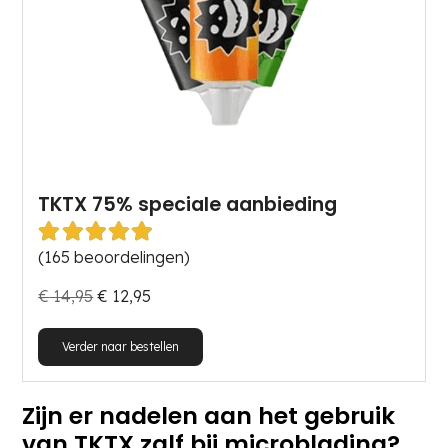
TKTX 75% speciale aanbieding
Gewaardeerd
4.89
uit 5
(165 beoordelingen)
€
14,95
€
12,95
Dit
Verder naar bestellen
product
heeft
Zijn er nadelen aan het gebruik
meerdere
van TKTX zalf bij microblading?