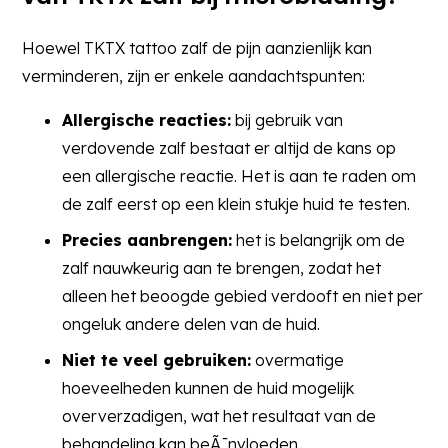
variaties.
Deze
Hoewel TKTX tattoo zalf de pijn aanzienlijk kan
optie
verminderen, zijn er enkele aandachtspunten:
kan
gekozen
Allergische reacties:
bij gebruik van
worden
verdovende zalf bestaat er altijd de kans op
op
een allergische reactie. Het is aan te raden om
de
de zalf eerst op een klein stukje huid te testen.
productpagina
Precies aanbrengen:
het is belangrijk om de
zalf nauwkeurig aan te brengen, zodat het
alleen het beoogde gebied verdooft en niet per
ongeluk andere delen van de huid.
Niet te veel gebruiken:
overmatige
hoeveelheden kunnen de huid mogelijk
oververzadigen, wat het resultaat van de
behandeling kan beÃ¯nvloeden.