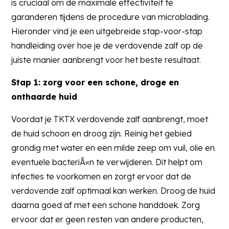
is cruciaal om de maximale effectiviteit te
kan
garanderen tijdens de procedure van microblading.
gekozen
Hieronder vind je een uitgebreide stap-voor-stap
worden
handleiding over hoe je de verdovende zalf op de
op
juiste manier aanbrengt voor het beste resultaat.
de
productpagina
Stap 1: zorg voor een schone, droge en
onthaarde huid
Voordat je TKTX verdovende zalf aanbrengt, moet
de huid schoon en droog zijn. Reinig het gebied
grondig met water en een milde zeep om vuil, olie en
eventuele bacteriÃ«n te verwijderen. Dit helpt om
infecties te voorkomen en zorgt ervoor dat de
verdovende zalf optimaal kan werken. Droog de huid
daarna goed af met een schone handdoek. Zorg
ervoor dat er geen resten van andere producten,